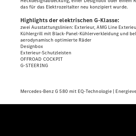
Heckdesignabdeckung, einer
Designbox
oder einem
R
das für das Elektrozeitalter neu konzipiert wurde.
Highlights der elektrischen G-Klasse:
zwei Ausstattungslinien: Exterieur, AMG Line Exterie
Kühlergrill mit Black-Panel-Kühlerverkleidung und b
aerodynamisch optimierte
Räder
Designbox
Exterieur-Schutzleisten
OFFROAD COCKPIT
G-STEERING
Mercedes-Benz G 580 mit EQ-Technologie | Energieve