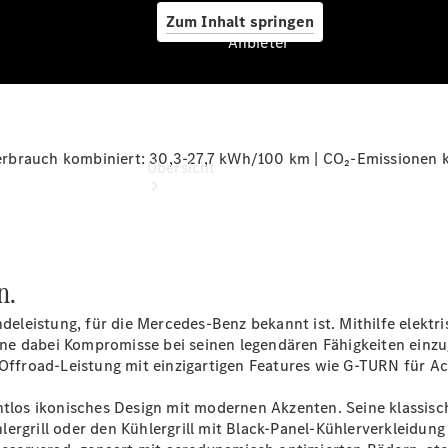
Zum Inhalt springen
Anbieter
Anbieter
rbrauch kombiniert: 30,3-27,7 kWh/100 km | CO₂-Emissionen k
Übersicht
n.
deleistung, für die Mercedes-Benz bekannt ist. Mithilfe elektri
Startseite
e dabei Kompromisse bei seinen legendären Fähigkeiten einzug
Ansprechpartner
ffroad-Leistung mit einzigartigen Features wie G-TURN für 
finden
Beratung
htlos ikonisches Design mit modernen Akzenten. Seine klassisc
vereinbaren
ergrill oder den Kühlergrill mit Black-Panel-Kühlerverkleidun
Servicetermin