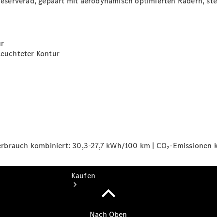
eserverad
, gepaart mit aerodynamisch optimierten
Rädern
, st
vereinbaren
Probefahrt
vereinbaren
Konfigurator
ur
Modellübersicht
eleuchteter
Kontur
Gebrauchtwagensuche
Tel: +49 231
1202 0
rbrauch kombiniert: 30,3-27,7 kWh/100 km | CO₂-Emissionen k
Kaufen