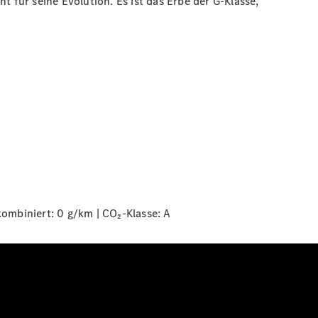
eht für seine Evolution. Es ist das Erbe der G-Klasse,
ombiniert: 0 g/km | CO₂-Klasse:
A