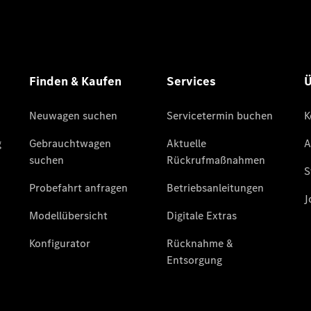
Übersicht
140 Jahre
Innovation
Mercedes-
Benz
Store
Gebrauchtwagensuche
Neuwagenangebote
Leasing
Privatkunden
Leasing
Gewerbekunden