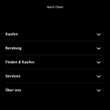
Übersicht
140 Jahre
Innovation
Mercedes-
Benz
Store
Gebrauchtwagensuche
Neuwagenangebote
Leasing
Privatkunden
Leasing
Gewerbekunden