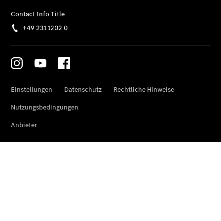
Finanzierung
Privatkunden
Finanzierung
Gewerbekunden
Kurzfristig
verfügbare
Angebote
V-Klasse
V-Klasse
Marco Polo
Limousinen
Der
elektrische
CLA mit EQ-
Technologie
Der neue