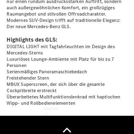
nur einen rundum ausdrucksstarken Auftritt, sondern
vereinbaren
auch außergewöhnlichen Komfort, ein großzügiges
Probefahrt
Raumangebot und stilvollen Offroadcharakter.
vereinbaren
Modernes SUV-Design trifft auf traditionelle Eleganz:
Konfigurator
Der neue Mercedes-Benz GLS.
Modellübersicht
Gebrauchtwagensuche
Highlights des GLS:
Tel: +49 231
1202 0
DIGITAL LIGHT mit Tagfahrleuchten im Design des
Mercedes-Sterns
Luxuriöses Lounge-Ambiente mit Platz für bis zu 7
Personen
Serienmäßiges Panoramaschiebedach
Freistehender Stern
MBUX Superscreen, der sich über die gesamte
Cockpitbreite erstreckt
Überarbeitetes Multifunktionslenkrad mit haptischen
Wipp- und Rollbedienelementen
Kaufen