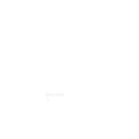
Junge
Sterne -
elektrisch
Junge
Sterne
Services