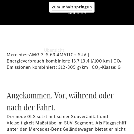
Zum Inhalt springen
Anbieter
Anbieter
Übersicht
Mercedes-AMG GLS 63 4MATIC+ SUV |
Energieverbrauch kombiniert: 13,7-13,4 l/100 km | CO₂-
Emissionen kombiniert: 312-305 g/km | CO₂-Klasse:
G
Angekommen. Vor, während oder
Startseite
nach der Fahrt.
Ansprechpartner
finden
Der neue GLS setzt mit seiner Souveränität und
Beratung
Vielseitigkeit Maßstäbe im SUV-Segment. Als Flaggschiff
vereinbaren
unter den Mercedes-Benz Geländewagen bietet er nicht
Servicetermin