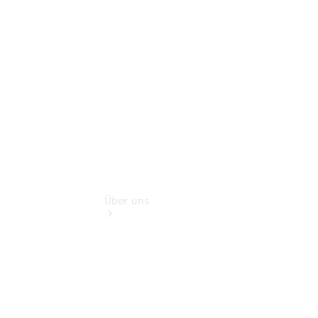
Sterne
Finanzdienste
Digitale
Extras
Über uns
Übersicht