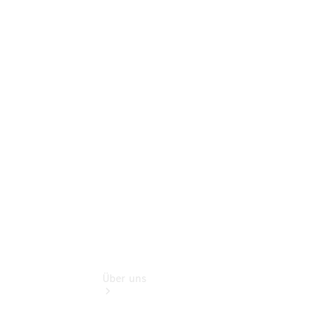
Online-
Terminbuchung
Pannen- &
Schadenhilfe
Service für
Reisemobile
Teile &
Zubehör
Rückrufe &
Umrüstungen
Über uns