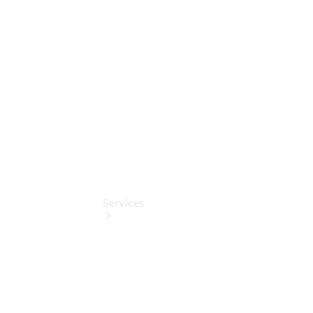
Junge
Sterne
Digitale
Extras
Services