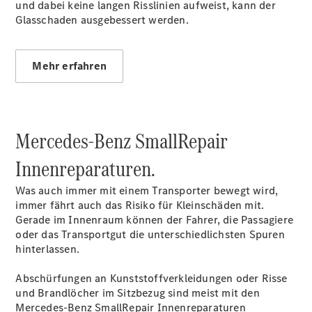
Mercedes-
und dabei keine langen Risslinien aufweist, kann der
Benz
Glasschaden ausgebessert werden.
Store
Gebrauchtwagensuche
Elektrotransporter
Mehr erfahren
Sprinter
Mercedes-Benz SmallRepair
Innenreparaturen.
Sprinter
Was auch immer mit einem Transporter bewegt wird,
Kastenwagen
immer fährt auch das Risiko für Kleinschäden mit.
eSprinter
Gerade im Innenraum können der Fahrer, die Passagiere
Kastenwagen
oder das Transportgut die unterschiedlichsten Spuren
- elektrisch
hinterlassen.
Sprinter
Tourer
Abschürfungen an Kunststoffverkleidungen oder Risse
Sprinter
und Brandlöcher im Sitzbezug sind meist mit den
Pritschenfahrzeug
Mercedes-Benz SmallRepair Innenreparaturen
eSprinter