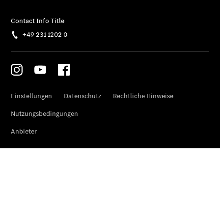
Übersicht
Finanzdienste
Mercedes-
Benz Rent
Reifen &
Kompletträder
Reifen- und
Komplettradschutz
EU-
Reifenlabel
Transporter-
Service