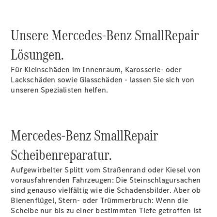
Übersicht
Unsere Mercedes-Benz SmallRepair
Neuwagenangebote
Lösungen.
Für Kleinschäden im Innenraum, Karosserie- oder
Lackschäden sowie Glasschäden - lassen Sie sich von
unseren Spezialisten helfen.
Übersicht
Transporter
Highlights
Mercedes-Benz SmallRepair
Leasing
Privatkunden
Scheibenreparatur.
Leasing
Gewerbekunden
Aufgewirbelter Splitt vom Straßenrand oder Kiesel von
Finanzierung
vorausfahrenden Fahrzeugen: Die Steinschlagursachen
Privatkunden
sind genauso vielfältig wie die Schadensbilder. Aber ob
Finanzierung
Bienenflügel, Stern- oder Trümmerbruch: Wenn die
Gewerbekunden
Scheibe nur bis zu einer bestimmten Tiefe getroffen ist