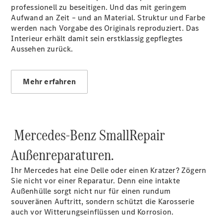
professionell zu beseitigen. Und das mit geringem
Pritschenfahrzeug
Aufwand an Zeit – und an Material. Struktur und Farbe
- elektrisch
werden nach Vorgabe des Originals reproduziert. Das
Sprinter
Interieur erhält damit sein erstklassig gepflegtes
Fahrgestell
Aussehen zurück.
eSprinter
Fahrgestell
- elektrisch
Vito
Mehr erfahren
Mercedes-Benz SmallRepair
Außenreparaturen.
Vito
Kastenwagen
Ihr Mercedes hat eine Delle oder einen Kratzer? Zögern
eVito
Sie nicht vor einer Reparatur. Denn eine intakte
Kastenwagen
Außenhülle sorgt nicht nur für einen rundum
- elektrisch
souveränen Auftritt, sondern schützt die Karosserie
Vito Mixto
auch vor Witterungseinflüssen und Korrosion.
Vito Tourer