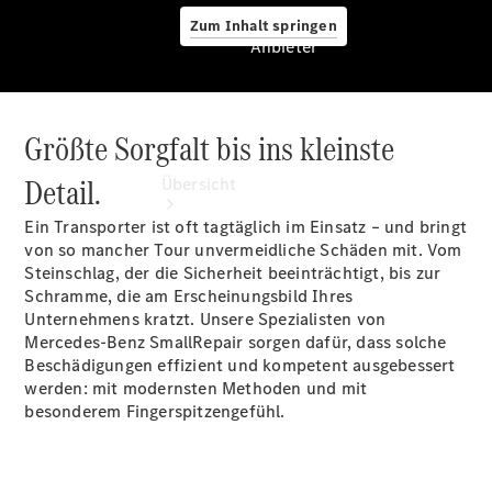
Zum Inhalt springen
Anbieter
Größte Sorgfalt bis ins kleinste
Anbieter
Detail.
Übersicht
Ein Transporter ist oft tagtäglich im Einsatz – und bringt
von so mancher Tour unvermeidliche Schäden mit. Vom
Steinschlag, der die Sicherheit beeinträchtigt, bis zur
Schramme, die am Erscheinungsbild Ihres
Unternehmens kratzt. Unsere Spezialisten von
Mercedes-Benz SmallRepair sorgen dafür, dass solche
Startseite
Beschädigungen effizient und kompetent ausgebessert
Modellübersicht
werden: mit modernsten Methoden und mit
Konfigurator
besonderem Fingerspitzengefühl.
Ansprechpartner
finden
Probefahrt