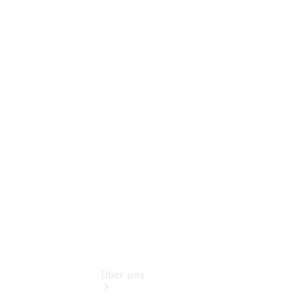
Online-
Terminbuchung
Pannen- &
Schadenhilfe
Service für
Reisemobile
Teile &
Zubehör
Rückrufe &
Umrüstungen
Über uns