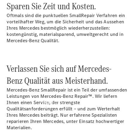
vereinbaren
Sparen Sie Zeit und Kosten.
Beratung
vereinbaren
Oftmals sind die punktuellen SmallRepair Verfahren ein
Servicetermin
vorteilhafter Weg, um die Sicherheit und das Aussehen
vereinbaren
Ihres Mercedes bestmöglich wiederherzustellen:
Tel: +49 231
kostengünstig, materialsparend, umweltgerecht und in
1202 0
Mercedes-Benz Qualität.
Verlassen Sie sich auf Mercedes-
Benz Qualität aus Meisterhand.
Mercedes-Benz SmallRepair ist ein Teil der umfassenden
Leistungen von Mercedes-Benz Repair™. Wir liefern
Kaufen
Ihnen einen Service, der strengste
Qualitätsanforderungen erfüllt – und zum Werterhalt
Ihres Mercedes beiträgt. Nur erfahrene Spezialisten
reparieren Ihren Mercedes, unter Einsatz hochwertiger
Materialien.