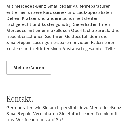
eVito
Mit Mercedes-Benz SmallRepair Außenreparaturen
Tourer -
entfernen unsere Karosserie- und Lack-Spezialisten
elektrisch
Dellen, Kratzer und andere Schönheitsfehler
Citan
fachgerecht und kostengünstig. Sie erhalten Ihren
Mercedes mit einer makellosen Oberfläche zurück. Und
nebenbei schonen Sie Ihren Geldbeutel, denn die
SmallRepair Lösungen ersparen in vielen Fällen einen
kosten- und zeitintensiven Austausch gesamter Teile.
Citan
Mehr erfahren
Kastenwagen
eCitan
Kastenwagen
- elektrisch
Citan
Kontakt.
Tourer
eCitan
Gern beraten wir Sie auch persönlich zu Mercedes-Benz
Tourer -
SmallRepair. Vereinbaren Sie einfach einen Termin mit
elektrisch
uns. Wir freuen uns auf Sie!
Auf- und
Umbaulösungen