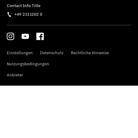
Pritschenfahrzeug
- elektrisch
Sprinter
Fahrgestell
eSprinter
Fahrgestell
- elektrisch
Vito
Vito
Kastenwagen
eVito
Kastenwagen
- elektrisch
Vito Mixto
Vito Tourer