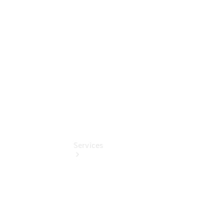
Junge
Sterne
Digitale
Extras
Services