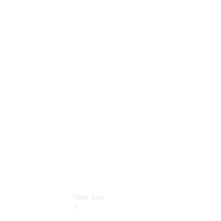
Online-
Terminbuchung
Pannen- &
Schadenhilfe
Service für
Reisemobile
Teile &
Zubehör
Rückrufe &
Umrüstungen
Über uns