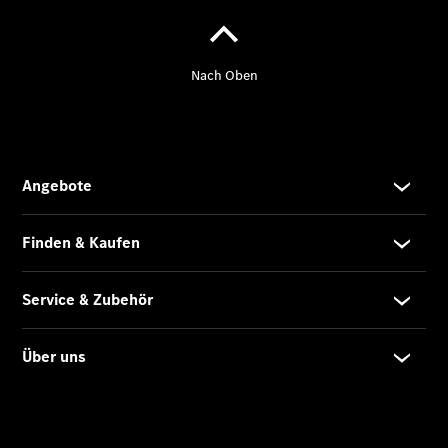
Mercedes-
Benz
Store
Gebrauchtwagensuche
Elektrotransporter
Sprinter
Sprinter
Kastenwagen
eSprinter
Kastenwagen
- elektrisch
Sprinter
Tourer
Sprinter
Pritschenfahrzeug
eSprinter