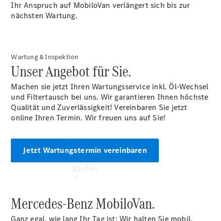
vereinbaren
Ihr Anspruch auf MobiloVan verlängert sich bis zur
Beratung
nächsten Wartung.
vereinbaren
Servicetermin
vereinbaren
Tel: +49 231
Wartung & Inspektion
1202 0
Unser Angebot für Sie.
Machen sie jetzt Ihren Wartungsservice inkl. Öl-Wechsel
und Filtertausch bei uns. Wir garantieren Ihnen höchste
Qualität und Zuverlässigkeit! Vereinbaren Sie jetzt
online Ihren Termin. Wir freuen uns auf Sie!
Jetzt Wartungstermin vereinbaren
Kaufen
Mercedes-Benz MobiloVan.
Ganz egal, wie lang Ihr Tag ist: Wir halten Sie mobil,