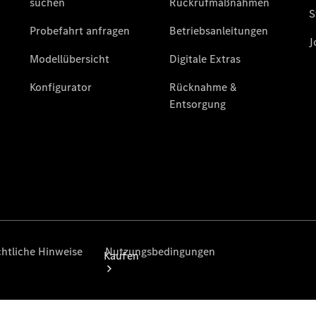
vereinbaren
Probefahrt
vereinbaren
Konfigurator
Modellübersicht
Gebrauchtwagensuche
Tel: +49 231
1202 0
Kaufen