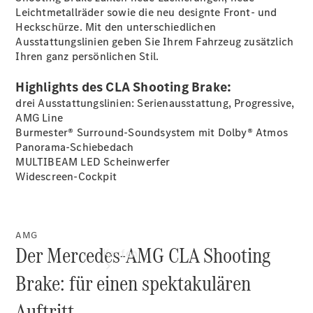
vereinbaren
Leichtmetallräder sowie die neu designte Front- und
Probefahrt
Heckschürze. Mit den unterschiedlichen
vereinbaren
Ausstattungslinien geben Sie Ihrem Fahrzeug zusätzlich
Konfigurator
Ihren ganz persönlichen Stil.
Modellübersicht
Gebrauchtwagensuche
Highlights des CLA Shooting Brake:
Tel: +49 231
drei Ausstattungslinien: Serienausstattung, Progressive,
1202 0
AMG Line
Burmester® Surround-Soundsystem mit Dolby®
Atmos
Panorama-Schiebedach
MULTIBEAM LED
Scheinwerfer
Widescreen-Cockpit
AMG
Der Mercedes-AMG CLA Shooting
Kaufen
Brake: für einen spektakulären
Auftritt.