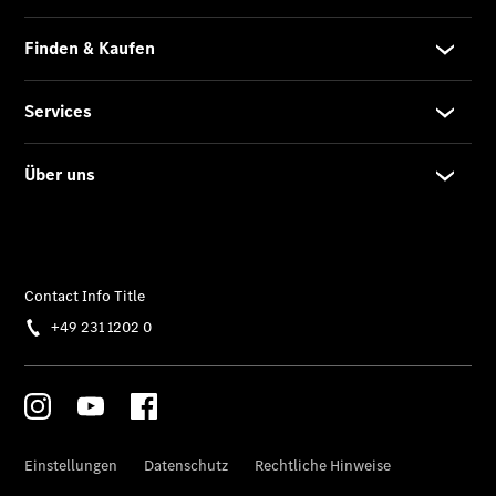
CLA
EQE
Limousine -
elektrisch
EQS
Limousine -
elektrisch
C-Klasse
Limousine
C-Klasse
Limousine -
elektrisch
E-Klasse
Limousine
S-Klasse
Limousine
S-Klasse
Lang
Mercedes-
Maybach S-
Klasse