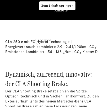
Zum Inhalt springen
Anbieter
Anbieter
Übersicht
CLA 250 e mit EQ Hybrid Technologie |
Energieverbrauch kombiniert: 2.9 - 2.4 l/100km | CO₂-
Emissionen kombiniert: 154 - 136 g/km | CO₂-Klasse:
D
Dynamisch, aufregend, innovativ:
Startseite
der CLA Shooting Brake.
Ansprechpartner
finden
Der CLA Shooting Brake setzt sich an die Spitze.
Beratung
Optisch, technisch und in Sachen Fahrkomfort. Zu den
vereinbaren
Exterieurhighlights des neuen Mercedes-Benz CLA
Servicetermin
Shooting Brake zählen neue Lackierungen, neue