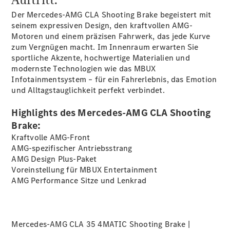
Der Mercedes-AMG CLA Shooting Brake begeistert mit
seinem expressiven Design, den kraftvollen AMG-
Motoren und einem präzisen Fahrwerk, das jede Kurve
Übersicht
zum Vergnügen macht. Im Innenraum erwarten Sie
140 Jahre
sportliche Akzente, hochwertige Materialien und
Innovation
modernste Technologien wie das MBUX
Mercedes-
Infotainmentsystem – für ein Fahrerlebnis, das Emotion
Benz
und Alltagstauglichkeit perfekt verbindet.
Store
Gebrauchtwagensuche
Highlights des Mercedes-AMG CLA Shooting
Neuwagenangebote
Brake:
Kraftvolle AMG-Front
AMG-spezifischer Antriebsstrang
AMG Design
Plus-Paket
Voreinstellung für MBUX
Entertainment
AMG Performance Sitze und
Lenkrad
Leasing
Privatkunden
Leasing
Gewerbekunden
Mercedes-AMG CLA 35 4MATIC Shooting Brake |