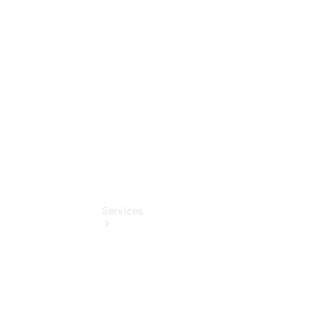
Junge
Sterne -
elektrisch
Junge
Sterne
Services