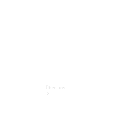
Sterne
Finanzdienste
Digitale
Extras
Über uns
Übersicht