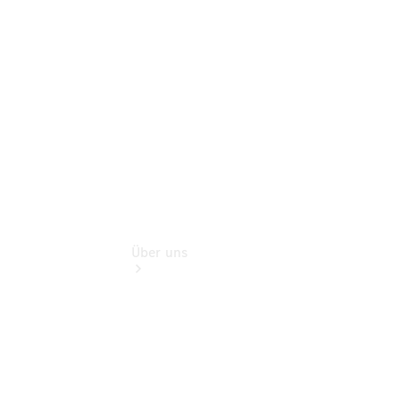
Sterne
Finanzdienste
Digitale
Extras
Über uns
Übersicht