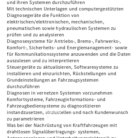
vereinbaren
und ihren Systemen durchzuführen
Probefahrt
Mit technischen Unterlagen und computergestützten
vereinbaren
Diagnosegeräte die Funktion von
Konfigurator
elektrischen/elektronischen, mechanischen,
Modellübersicht
pneumatischen sowie hydraulischen Systemen zu
Gebrauchtwagensuche
prüfen und zu analysieren
Tel: +49 231
Diagnosesysteme für Antriebs-, Brems-, Fahrwerks-,
1202 0
Komfort-, Sicherheits- und Energiemanagement- sowie
für Kommunikationssysteme anzuwenden und die Daten
auszulesen und zu interpretieren
Steuergeräte zu aktualisieren, Softwaresysteme zu
installieren und einzurichten, Rückstellungen und
Grundeinstellungen an Fahrzeugsystemen
durchzuführen
Diagnosen in vernetzen Systemen vorzunehmen
Komfortsysteme, Fahrzeuginformations- und
Fahrzeugbediensysteme zu diagnostizieren
Kaufen
instandzusetzen, einzustellen und nach Kundenwunsch
zu parametrieren
Was bei der Nachrüstung von Kraftfahrzeugen mit
drahtlosen Signalübertragungs- systemen,