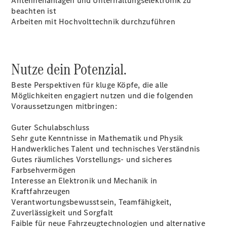
Antennenanlagen und Unterhaltungselektronik zu
beachten ist
Arbeiten mit Hochvolttechnik durchzuführen
Übersicht
140 Jahre
Innovation
Nutze dein Potenzial.
Mercedes-
Benz
Beste Perspektiven für kluge Köpfe, die alle
Store
Möglichkeiten engagiert nutzen und die folgenden
Gebrauchtwagensuche
Voraussetzungen mitbringen:
Neuwagenangebote
Guter Schulabschluss
Sehr gute Kenntnisse in Mathematik und Physik
Handwerkliches Talent und technisches Verständnis
Gutes räumliches Vorstellungs- und sicheres
Farbsehvermögen
Interesse an Elektronik und Mechanik in
Leasing
Kraftfahrzeugen
Privatkunden
Verantwortungsbewusstsein, Teamfähigkeit,
Leasing
Zuverlässigkeit und Sorgfalt
Gewerbekunden
Faible für neue Fahrzeugtechnologien und alternative