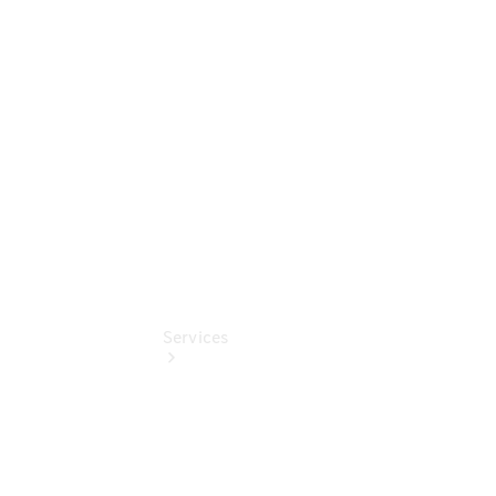
Junge
Sterne -
elektrisch
Junge
Sterne
Services