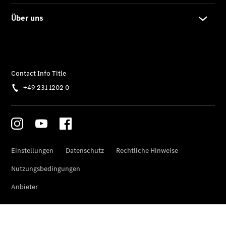
CLA
EQE
Limousine -
elektrisch
EQS
Limousine -
elektrisch
C-Klasse
Limousine
C-Klasse
Limousine -
elektrisch
E-Klasse
Limousine
S-Klasse
Limousine
S-Klasse
Lang
Mercedes-
Maybach S-
Klasse