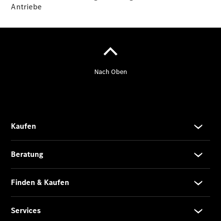
Finanzierung
Antriebe
Privatkunden
Finanzierung
Gewerbekunden
Kurzfristig
verfügbare
Angebote
V-Klasse
V-Klasse
Marco Polo
Limousinen
Der
elektrische
CLA mit EQ-
Technologie
Der neue