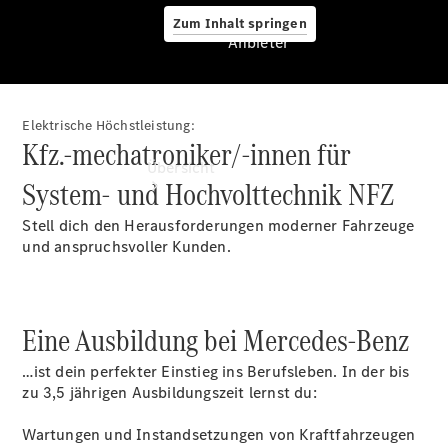
Zum Inhalt springen
Anbieter
Elektrische Höchstleistung:
Anbieter
Kfz.-mechatroniker/-innen für
Übersicht
System- und Hochvolttechnik NFZ
Stell dich den Herausforderungen moderner Fahrzeuge
und anspruchsvoller Kunden.
Startseite
Eine Ausbildung bei Mercedes-Benz
Ansprechpartner
finden
…ist dein perfekter Einstieg ins Berufsleben. In der bis
Beratung
zu 3,5 jährigen Ausbildungszeit lernst du:
vereinbaren
Servicetermin
Wartungen und Instandsetzungen von Kraftfahrzeugen