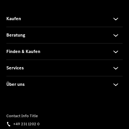
Finanzierung
Privatkunden
Finanzierung
Gewerbekunden
Kurzfristig
verfügbare
Angebote
V-Klasse
V-Klasse
Marco Polo
Limousinen
Der
elektrische
CLA mit EQ-
Technologie
Der neue