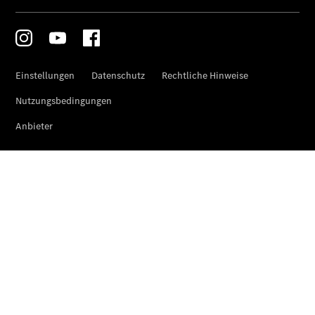
CLA
EQE
Limousine -
elektrisch
EQS
Limousine -
elektrisch
C-Klasse
Limousine
C-Klasse
Limousine -
elektrisch
E-Klasse
Limousine
S-Klasse
Limousine
S-Klasse
Lang
Mercedes-
Maybach S-
Klasse