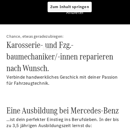
Zum Inhalt springen
Anbieter
Chance, etwas geradezubiegen:
Anbieter
Karosserie- und Fzg.-
Übersicht
baumechaniker/-innen reparieren
nach Wunsch.
Verbinde handwerkliches Geschick mit deiner Passion
für Fahrzeugtechnik.
Startseite
Ansprechpartner
Eine Ausbildung bei Mercedes-Benz
finden
Beratung
…ist dein perfekter Einstieg ins Berufsleben. In der bis
vereinbaren
zu 3,5 jährigen Ausbildungszeit lernst du:
Servicetermin