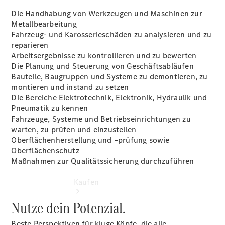
vereinbaren
Die Handhabung von Werkzeugen und Maschinen zur
Probefahrt
Metallbearbeitung
vereinbaren
Fahrzeug- und Karosserieschäden zu analysieren und zu
Konfigurator
reparieren
Modellübersicht
Arbeitsergebnisse zu kontrollieren und zu bewerten
Gebrauchtwagensuche
Die Planung und Steuerung von Geschäftsabläufen
Tel: +49 231
Bauteile, Baugruppen und Systeme zu demontieren, zu
1202 0
montieren und instand zu setzen
Die Bereiche Elektrotechnik, Elektronik, Hydraulik und
Pneumatik zu kennen
Fahrzeuge, Systeme und Betriebseinrichtungen zu
warten, zu prüfen und einzustellen
Oberflächenherstellung und –prüfung sowie
Oberflächenschutz
Maßnahmen zur Qualitätssicherung durchzuführen
Kaufen
Nutze dein Potenzial.
Beste Perspektiven für kluge Köpfe, die alle