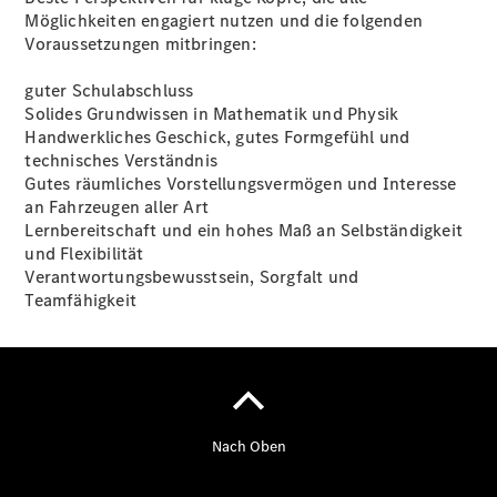
Möglichkeiten engagiert nutzen und die folgenden
Voraussetzungen mitbringen:
Übersicht
guter Schulabschluss
140 Jahre
Solides Grundwissen in Mathematik und Physik
Innovation
Handwerkliches Geschick, gutes Formgefühl und
Mercedes-
technisches Verständnis
Benz
Gutes räumliches Vorstellungsvermögen und Interesse
Store
an Fahrzeugen aller Art
Gebrauchtwagensuche
Lernbereitschaft und ein hohes Maß an Selbständigkeit
Neuwagenangebote
und Flexibilität
Verantwortungsbewusstsein, Sorgfalt und
Teamfähigkeit
Leasing
Privatkunden
Leasing
Gewerbekunden