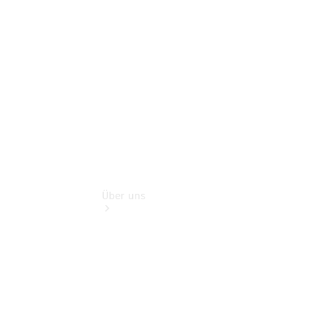
Sterne
Finanzdienste
Digitale
Extras
Über uns
Übersicht