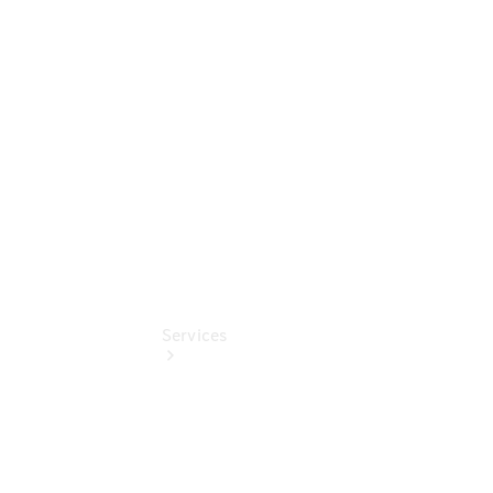
Junge
Sterne -
elektrisch
Junge
Sterne
Services