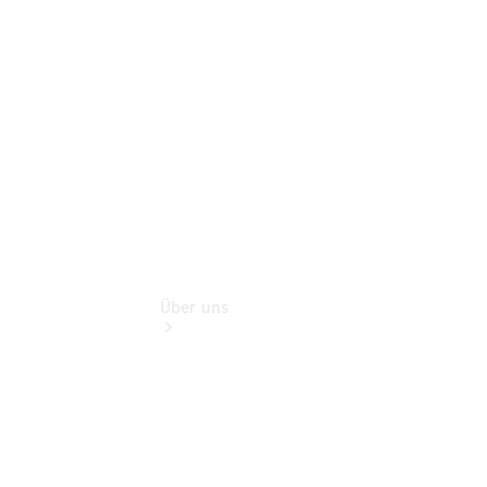
Sterne
Finanzdienste
Digitale
Extras
Über uns
Übersicht