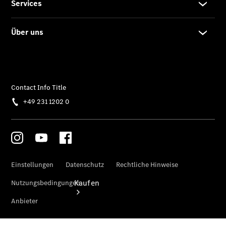
vereinbaren
Probefahrt
vereinbaren
Konfigurator
Modellübersicht
Gebrauchtwagensuche
Tel: +49 231
1202 0
Kaufen