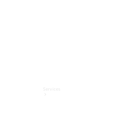
Junge
Sterne -
elektrisch
Junge
Sterne
Services