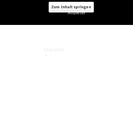
Zum Inhalt springen
Anbieter
Anbieter
Übersicht
Startseite
Ansprechpartner
finden
Beratung
vereinbaren
Servicetermin