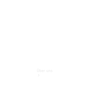
Sterne
Finanzdienste
Digitale
Extras
Über uns
Übersicht