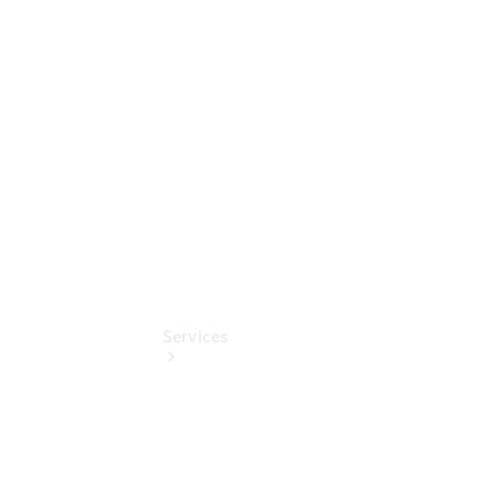
Junge
Sterne -
elektrisch
Junge
Sterne
Services