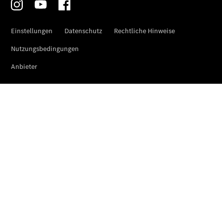
Finanzierung
Privatkunden
Finanzierung
Gewerbekunden
Kurzfristig
verfügbare
Angebote
V-Klasse
V-Klasse
Marco Polo
Limousinen
Der
elektrische
CLA mit EQ-
Technologie
Der neue